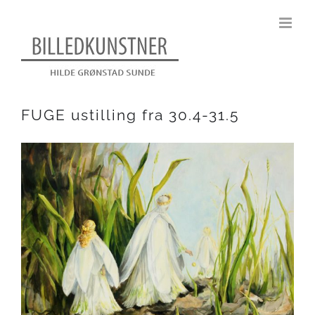
Skip
to
content
FUGE ustilling fra 30.4-31.5
View
Larger
Image