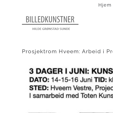
Skip
Hjem
to
content
Prosjektrom Hveem: Arbeid i Pr
View
Larger
Image