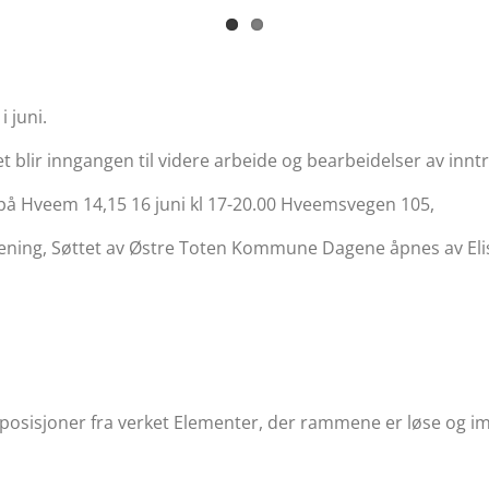
 juni.
t blir inngangen til videre arbeide og bearbeidelser av inntry
på Hveem 14,15 16 juni kl 17-20.00 Hveemsvegen 105,
ing, Søttet av Østre Toten Kommune Dagene åpnes av Eli
posisjoner fra verket Elementer, der rammene er løse og i