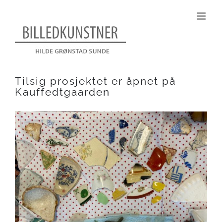
Skip
to
content
Tilsig prosjektet er åpnet på
Kauffedtgaarden
View
Larger
Image